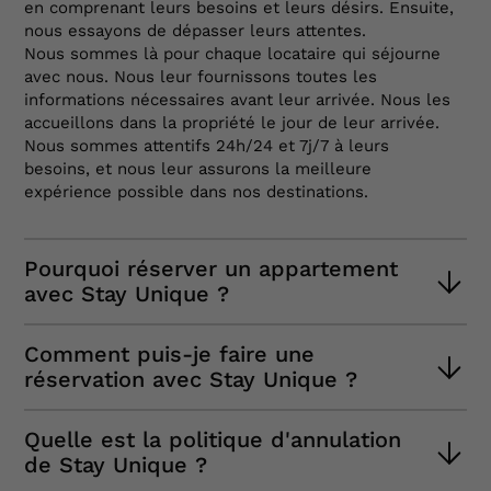
en comprenant leurs besoins et leurs désirs. Ensuite,
nous essayons de dépasser leurs attentes.
Nous sommes là pour chaque locataire qui séjourne
avec nous. Nous leur fournissons toutes les
informations nécessaires avant leur arrivée. Nous les
accueillons dans la propriété le jour de leur arrivée.
Nous sommes attentifs 24h/24 et 7j/7 à leurs
besoins, et nous leur assurons la meilleure
expérience possible dans nos destinations.
Pourquoi réserver un appartement
avec Stay Unique ?
Tout d'abord, parce que nous adaptons toujours nos
Comment puis-je faire une
services à vos besoins. Nous vous demanderons
réservation avec Stay Unique ?
pourquoi vous visitez la destination choisie afin de
pouvoir personnaliser votre expérience. De plus, si
La première chose que vous devez faire est de
vous avez besoin d'aide, il vous suffit de nous
Quelle est la politique d'annulation
vérifier la disponibilité de nos propriétés pour les
appeler ou de nous envoyer un message et nous
de Stay Unique ?
dates que vous recherchez. Ensuite, appliquez des
vous répondrons immédiatement. Vous pouvez même
filtres pertinents en fonction de vos besoins :