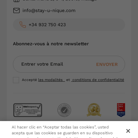
info@stay-u-nique.com
+34 932 750 423
Abonnez-vous à notre newsletter
ENVOYER
Accepté
les modalités
et
conditions de confidentialité
Al hacer clic en “Aceptar todas las cookies”, usted
Termes et conditions
acepta que las cookies se guarden en su dispositivo
Politique de confidentialité