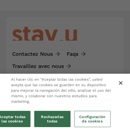
Contactez Nous
Faqs
Travaillez avec nous
Al hacer clic en “Aceptar todas las cookies”, usted
Connecte-toi avec nous
acepta que las cookies se guarden en su dispositivo
para mejorar la navegación del sitio, analizar el uso del
mismo, y colaborar con nuestros estudios para
marketing.
Gestion et location de maisons de vacances
Aceptar todas
Rechazarlas
Configuración
las cookies
todas
de cookies
Pau Clarís 99, 1-2, escalera 1, 08009,
Barcelona