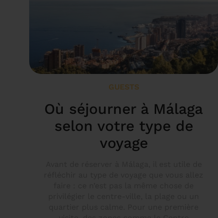
GUESTS
Où séjourner à Málaga
selon votre type de
voyage
Avant de réserver à Málaga, il est utile de
réfléchir au type de voyage que vous allez
faire : ce n’est pas la même chose de
privilégier le centre-ville, la plage ou un
quartier plus calme. Pour une première
visite, des zones comme le Centre