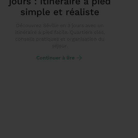
jours : itinéraire à pied
simple et réaliste
Découvrez Séville en 3 jours avec un
itinéraire à pied facile. Quartiers clés,
conseils pratiques et organisation du
séjour.
Continuer à lire