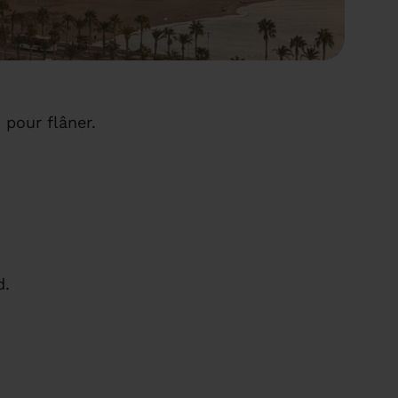
pour flâner.
d.