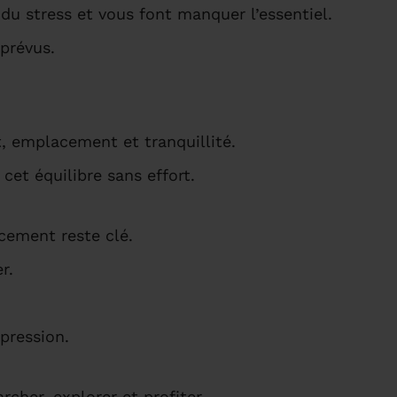
du stress et vous font manquer l’essentiel.
prévus.
rt, emplacement et tranquillité.
et équilibre sans effort.
cement reste clé.
r.
 pression.
cher, explorer et profiter.