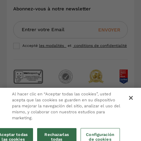
Abonnez-vous à notre newsletter
ENVOYER
Accepté
les modalités
et
conditions de confidentialité
Al hacer clic en “Aceptar todas las cookies”, usted
Termes et conditions
acepta que las cookies se guarden en su dispositivo
Politique de confidentialité
para mejorar la navegación del sitio, analizar el uso del
Avis juridique
mismo, y colaborar con nuestros estudios para
marketing.
Politique de cookies
par eMascaró
Aceptar todas
Rechazarlas
Configuración
las cookies
todas
de cookies