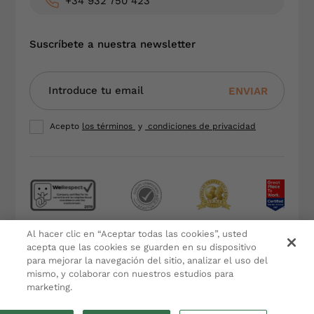
+34 932 750 423
Suscríbete a nuestra newsletter
ENVIAR
Acepto
los términos
y
condiciones de privacidad
Al hacer clic en “Aceptar todas las cookies”, usted
Terminos y condiciones
acepta que las cookies se guarden en su dispositivo
Política de Privacidad
para mejorar la navegación del sitio, analizar el uso del
Aviso Legal
mismo, y colaborar con nuestros estudios para
marketing.
Política de Cookies