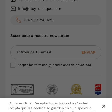
info@stay-u-nique.com
+34 932 750 423
Suscríbete a nuestra newsletter
ENVIAR
Acepto
los términos
y
condiciones de privacidad
Al hacer clic en “Aceptar todas las cookies”, usted
Terminos y condiciones
acepta que las cookies se guarden en su dispositivo
Política de Privacidad