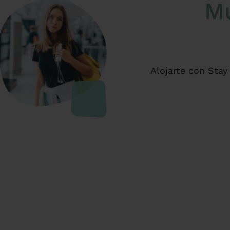
Mu
Alojarte con Stay
- Ubica
- Apartam
- Un 