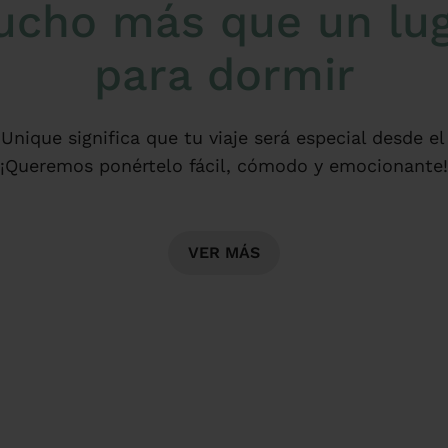
cho más que un lu
para dormir
 Unique significa que tu viaje será especial desde 
¡Queremos ponértelo fácil, cómodo y emocionante!
Contamos con:
ciones céntricas para que disfrutes más y te mueva
VER MÁS
entos acogedores y equipados para cualquier tipo d
equipo cercano, siempre a tu lado para lo que nece