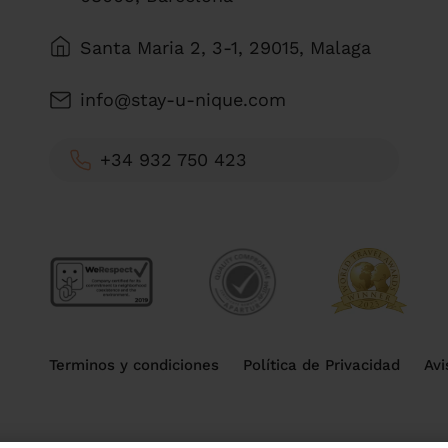
Santa Maria 2, 3-1, 29015, Malaga
info@stay-u-nique.com
+34 932 750 423
Terminos y condiciones
Política de Privacidad
Avi