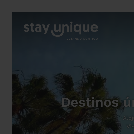
Destinos ú
Aloj
Vi