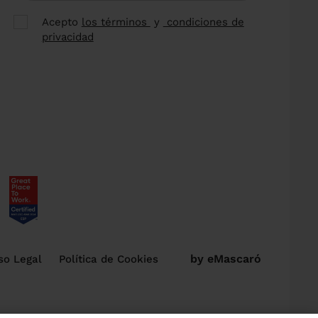
Acepto
los términos
y
condiciones de
privacidad
by eMascaró
so Legal
Política de Cookies