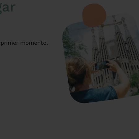
gar
el primer momento.
s menos.
e viajero.
sites.