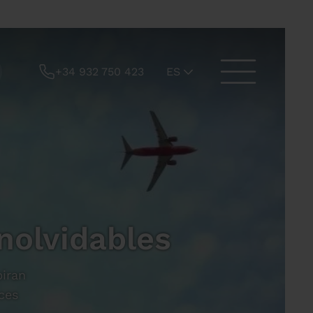
+34 932 750 423
ES
nolvidables
piran
ces