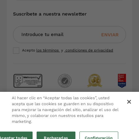
Suscríbete a nuestra newsletter
ENVIAR
Acepto
los términos
y
condiciones de privacidad
Al hacer clic en “Aceptar todas las cookies”, usted
Terminos y condiciones
acepta que las cookies se guarden en su dispositivo
Política de Privacidad
para mejorar la navegación del sitio, analizar el uso del
Aviso Legal
mismo, y colaborar con nuestros estudios para
marketing.
Política de Cookies
by eMascaró
Aceptar todas
Rechazarlas
Configuración