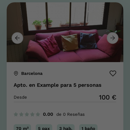
Barcelona
Apto. en Example para 5 personas
100 €
Desde
0.00
de 0 Reseñas
70
m²
5
pax
3
hab.
1
baño