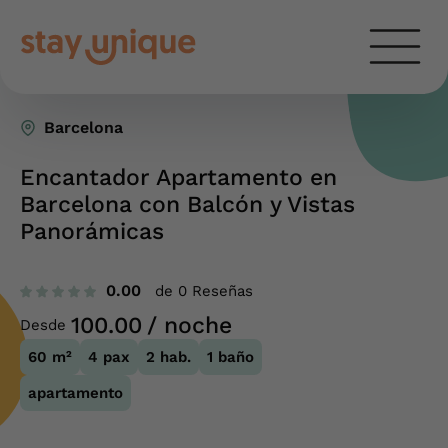
Barcelona
Encantador Apartamento en
Barcelona con Balcón y Vistas
Panorámicas
0.00
de 0 Reseñas
100.00
/ noche
Desde
60
m²
4
pax
2
hab.
1
baño
apartamento