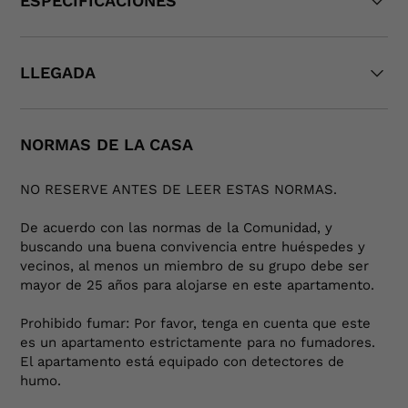
ESPECIFICACIONES
vibrante ciudad de Barcelona. Este espacio al
aire libre es ideal para comenzar tu día con
Capacidad:
4
una taza de café mientras observas el bullicio
LLEGADA
Dormitorios:
2
de la ciudad, o para relajarte por la noche
Edad Mínima:
25
Baños:
1
con una copa de vino, disfrutando del
ambiente nocturno.
NORMAS DE LA CASA
Depósito:
€0
Tamaño (m2):
60
Horas De Silencio:
22h - 9h
Cama Individual:
0
La ubicación del apartamento es inmejorable,
NO RESERVE ANTES DE LEER ESTAS NORMAS.
permitiéndote acceder fácilmente a las
Auto Check-In:
No
Camas Dobles:
2
De acuerdo con las normas de la Comunidad, y
principales atracciones turísticas de la
buscando una buena convivencia entre huéspedes y
Hora Del Check-In:
15:00
Sofa Cama:
0
ciudad, como la Sagrada Familia, el Barrio
vecinos, al menos un miembro de su grupo debe ser
mayor de 25 años para alojarse en este apartamento.
Gótico y la Playa de la Barceloneta. Además,
Hora Del Check-Out:
11:00
estarás rodeado de una amplia variedad de
Prohibido fumar: Por favor, tenga en cuenta que este
restaurantes, tiendas y opciones de
es un apartamento estrictamente para no fumadores.
El apartamento está equipado con detectores de
entretenimiento, asegurando que siempre
humo.
haya algo interesante que hacer.