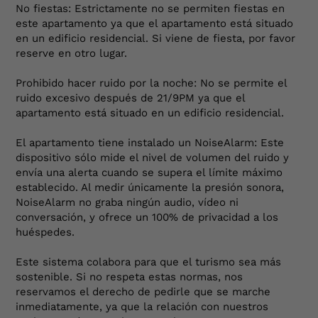
No fiestas: Estrictamente no se permiten fiestas en
este apartamento ya que el apartamento está situado
Con su combinación de confort, estilo y
en un edificio residencial. Si viene de fiesta, por favor
ubicación céntrica, este apartamento es la
reserve en otro lugar.
opción ideal para quienes desean disfrutar de
Prohibido hacer ruido por la noche: No se permite el
todo lo que Barcelona tiene para ofrecer,
ruido excesivo después de 21/9PM ya que el
mientras se sienten como en casa en un
apartamento está situado en un edificio residencial.
entorno acogedor y bien equipado.
El apartamento tiene instalado un NoiseAlarm: Este
dispositivo sólo mide el nivel de volumen del ruido y
envía una alerta cuando se supera el límite máximo
establecido. Al medir únicamente la presión sonora,
NoiseAlarm no graba ningún audio, vídeo ni
conversación, y ofrece un 100% de privacidad a los
huéspedes.
Este sistema colabora para que el turismo sea más
sostenible. Si no respeta estas normas, nos
reservamos el derecho de pedirle que se marche
inmediatamente, ya que la relación con nuestros