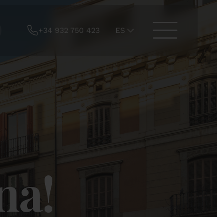
+34 932 750 423
ES